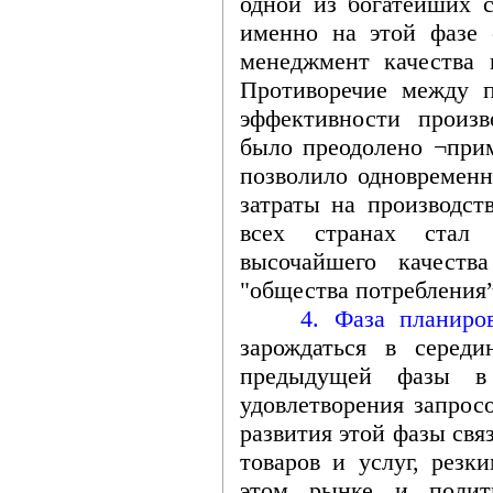
одной из богатейших с
именно на этой фазе 
менеджмент качества 
Противоречие между 
эффективности произ
было преодолено ¬при
позволило одновременн
затраты на производст
всех странах стал
высочайшего качеств
"общества потребления
4. Фаза планирова
зарождаться в середи
предыдущей фазы в 
удовлетворения запрос
развития этой фазы свя
товаров и услуг, резк
этом рынке и полити