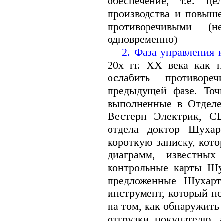
обеспечение, т.е. ц
производства и повыше
противоречивыми (
одновременно)
2. Фаза управления к
20х гг. ХХ века как 
ослабить противоре
предыдущей фазе. Точ
выполненные в Отделе
Вестерн Электрик, С
отдела доктор Шухар
короткую записку, кот
диаграмм, известны
контрольные карты Шу
предложенные Шухарт
инструмент, который п
на том, как обнаружить
отгрузки покупателю, 