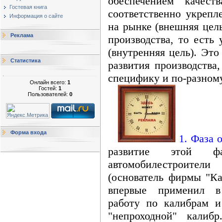
обеспечением качест
Гостевая книга
соответственно укрепл
Информация о сайте
на рынке (внешняя цел
Реклама
производства, то есть
(внутренняя цель). Эт
Статистика
развития производства
специфику и по-разном
Онлайн всего:
1
Гостей:
1
Пользователей:
0
Форма входа
1. Фаза о
развитие этой фа
автомобилестроит
(основатель фирмы "Ка
впервые применил в 
работу по калибрам и
"непроходной" калиб