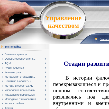
Управление
качеством
Главна
Меню сайта
Главная страница
Основы обеспечения к...
Стадии
развит
TQM
Аудит качества
Квалиметрия
В истории философ
Метрология стандарти...
Политика в области к...
перекрывающиеся и пр
Методы и средства УК
полном соответств
Управление процессами
Управление персоналом
развивались под да
Менеджмент и маркетинг
внутренними и внешн
Каталог файлов
Форум