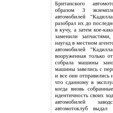
Британского автомо
образом 3 экземпл
автомобилей "Кадилл
разобрал их до последн
в кучу, а затем кое-ка
заменили запчастями
наугад в местном аген
автомобилей "Кадилл
вооруженная только о
собрала машины зано
машины завелись с перв
и все они отправились 
что сданному в эксплу
когда вновь собранн
идентичность своих хо
автомобилей заво
автомотоклуб выдал